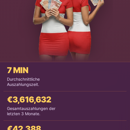
7 MIN
Durchschnittliche
Auszahlungszeit.
€3,616,632
Gesamtauszahlungen der
letzten 3 Monate.
€42,388