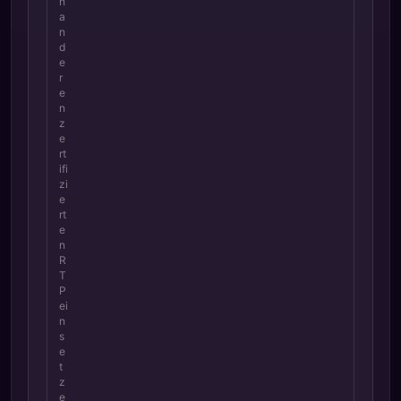
n
a
n
d
e
r
e
n
z
e
rt
ifi
zi
e
rt
e
n
R
T
P
ei
n
s
e
t
z
e