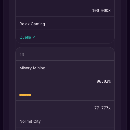
100 000x
Relax Gaming
Quelle ↗
13
Misery Mining
96.02%
5/5
77 777x
Nolimit City