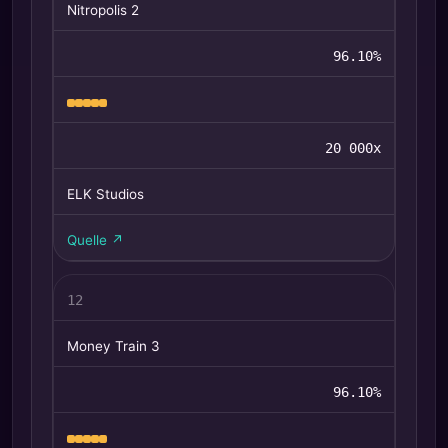
Nitropolis 2
96.10%
5/5
20 000x
ELK Studios
Quelle ↗
12
Money Train 3
96.10%
5/5