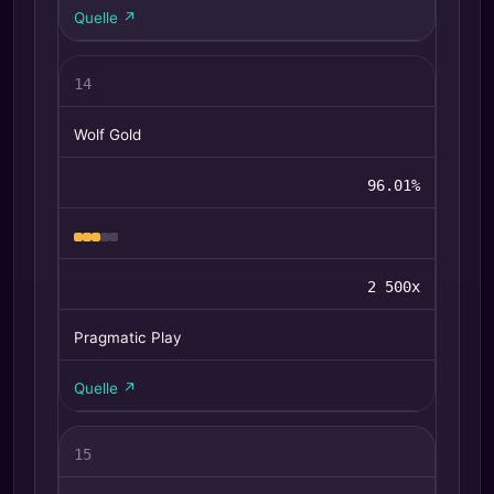
Quelle ↗
14
Wolf Gold
96.01%
3/5
2 500x
Pragmatic Play
Quelle ↗
15