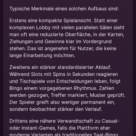
Typische Merkmale eines solchen Aufbaus sind:
Erstens eine kompakte Spielansicht. Statt einer
komplexen Lobby mit vielen parallelen Sälen sieht
man oft eine reduzierte Oberfläche, in der Karten,
Ziehungen und Gewinne klar im Vordergrund
stehen. Das ist angenehm für Nutzer, die keine
lange Einarbeitung möchten.
Zweitens ein stärker standardisierter Ablauf.
Während Slots mit Spins in Sekunden reagieren
und Tischspiele von Entscheidungen leben, folgt
Bingo einem vorgegebenen Rhythmus. Zahlen
werden gezogen, Treffer markiert, Muster geprüft.
Der Spieler greift also weniger permanent ein,
sondern beobachtet stärker den Verlauf.
Drittens eine nähere Verwandtschaft zu Casual-
oder Instant-Games, falls die Plattform eher
moderne Varianten als traditionelles Saal-Bingo