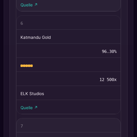
Quelle ↗
6
Katmandu Gold
96.30%
5/5
12 500x
ELK Studios
Quelle ↗
7