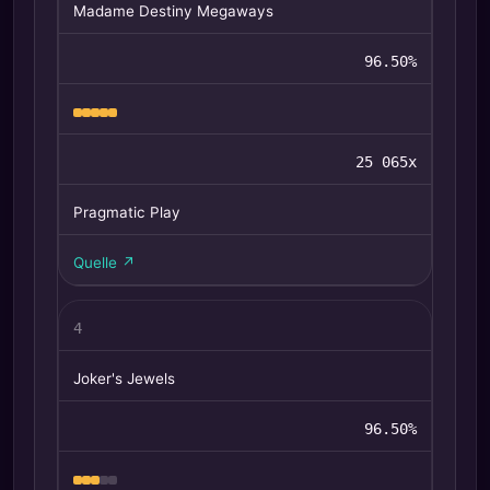
Madame Destiny Megaways
96.50%
5/5
25 065x
Pragmatic Play
Quelle ↗
4
Joker's Jewels
96.50%
3/5