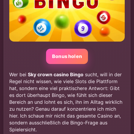
Bonus holen
Wer bei
Sky crown casino Bingo
sucht, will in der
Regel nicht wissen, wie viele Slots die Plattform
hat, sondern eine viel praktischere Antwort: Gibt
es dort überhaupt Bingo, wie fühlt sich dieser
Bereich an und lohnt es sich, ihn im Alltag wirklich
zu nutzen? Genau darauf konzentriere ich mich
hier. Ich schaue mir nicht das gesamte Casino an,
sondern ausschließlich die Bingo-Frage aus
Spielersicht.