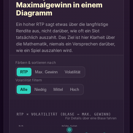
Maximalgewinn in einem
Diagramm
Ein hoher RTP sagt etwas über die langfristige
Rendite aus, nicht darüber, wie oft ein Slot
tatsächlich auszahlt. Das Ziel ist hier Klarheit über
die Mathematik, niemals ein Versprechen darüber,
wie ein Spiel auszahlen wird.
Färben & sortieren nach
RTP
Max. Gewinn
Volatilität
Volatilität filtern
Alle
Niedrig
Mittel
Hoch
RTP × VOLATILITÄT (BLASE = MAX. GEWINN)
Für Details über eine Blase fahren
96.9%
Golden Ticket