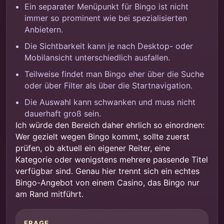
Ein separater Menüpunkt für Bingo ist nicht
immer so prominent wie bei spezialisierten
Anbietern.
Die Sichtbarkeit kann je nach Desktop- oder
Mobilansicht unterschiedlich ausfallen.
Teilweise findet man Bingo eher über die Suche
oder über Filter als über die Startnavigation.
Die Auswahl kann schwanken und muss nicht
dauerhaft groß sein.
Ich würde den Bereich daher ehrlich so einordnen:
Wer gezielt wegen Bingo kommt, sollte zuerst
prüfen, ob aktuell ein eigener Reiter, eine
Kategorie oder wenigstens mehrere passende Titel
verfügbar sind. Genau hier trennt sich ein echtes
Bingo-Angebot von einem Casino, das Bingo nur
am Rand mitführt.
FRAGE