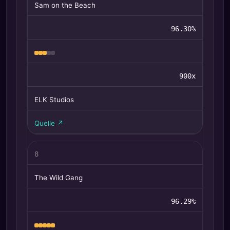
Sam on the Beach
96.30%
3/5
900x
ELK Studios
Quelle ↗
8
The Wild Gang
96.29%
5/5