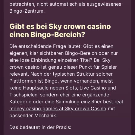
betrachten, nicht automatisch als ausgewiesenes
Bingo-Zentrum.
Gibt es bei Sky crown casino
einen Bingo-Bereich?
Die entscheidende Frage lautet: Gibt es einen
eigenen, klar sichtbaren Bingo-Bereich oder nur
eine lose Einbindung einzelner Titel? Bei Sky
crown casino ist genau dieser Punkt für Spieler
relevant. Nach der typischen Struktur solcher
Plattformen ist Bingo, wenn vorhanden, meist
keine Hauptsäule neben Slots, Live Casino und
Tischspielen, sondern eher eine ergänzende
Kategorie oder eine Sammlung einzelner
best real
money casino games at Sky crown Casino
mit
passender Mechanik.
Das bedeutet in der Praxis: