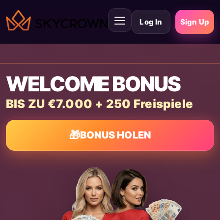
Log In
Sign Up
WELCOME BONUS
BIS ZU €7.000 + 250 Freispiele
🎁
BONUS HOLEN