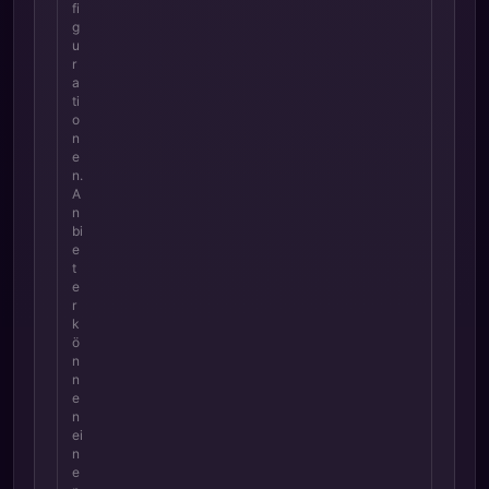
fi
g
u
r
a
ti
o
n
e
n.
A
n
bi
e
t
e
r
k
ö
n
n
e
n
ei
n
e