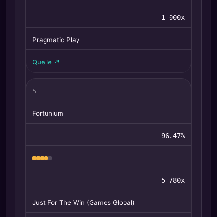
1 000x
Pragmatic Play
Quelle ↗
5
Fortunium
96.47%
4/5
5 780x
Just For The Win (Games Global)