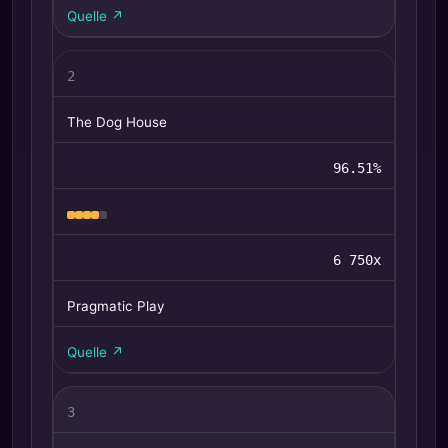
Quelle ↗
2
The Dog House
96.51%
4/5
6 750x
Pragmatic Play
Quelle ↗
3