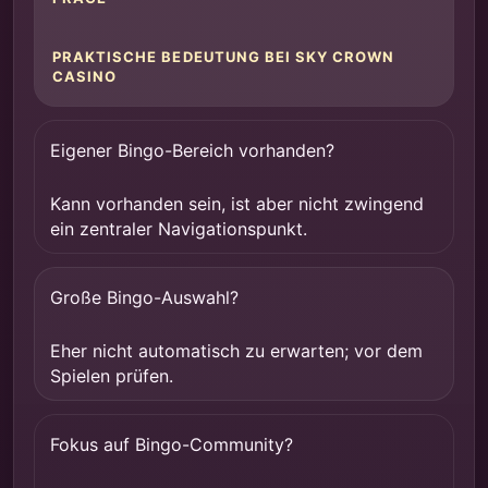
PRAKTISCHE BEDEUTUNG BEI SKY CROWN
CASINO
Eigener Bingo-Bereich vorhanden?
Kann vorhanden sein, ist aber nicht zwingend
ein zentraler Navigationspunkt.
Große Bingo-Auswahl?
Eher nicht automatisch zu erwarten; vor dem
Spielen prüfen.
Fokus auf Bingo-Community?