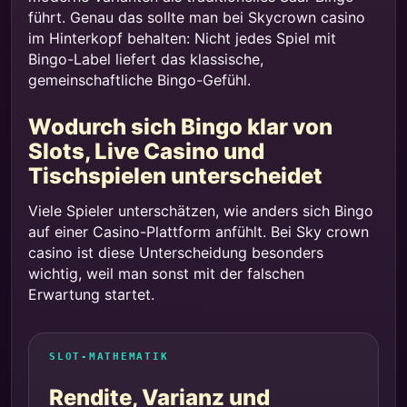
führt. Genau das sollte man bei Skycrown casino
im Hinterkopf behalten: Nicht jedes Spiel mit
Bingo-Label liefert das klassische,
gemeinschaftliche Bingo-Gefühl.
Wodurch sich Bingo klar von
Slots, Live Casino und
Tischspielen unterscheidet
Viele Spieler unterschätzen, wie anders sich Bingo
auf einer Casino-Plattform anfühlt. Bei Sky crown
casino ist diese Unterscheidung besonders
wichtig, weil man sonst mit der falschen
Erwartung startet.
SLOT-MATHEMATIK
Rendite, Varianz und