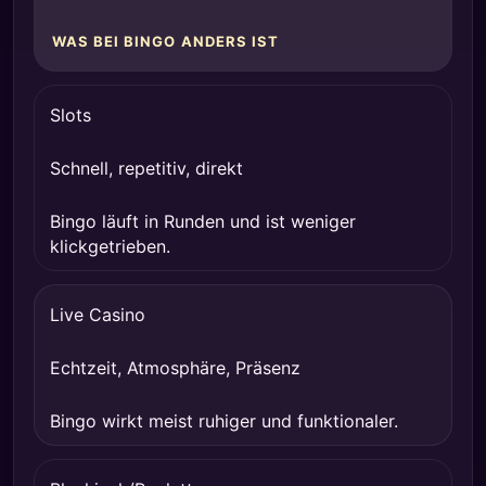
WAS BEI BINGO ANDERS IST
Slots
Schnell, repetitiv, direkt
Bingo läuft in Runden und ist weniger
klickgetrieben.
Live Casino
Echtzeit, Atmosphäre, Präsenz
Bingo wirkt meist ruhiger und funktionaler.