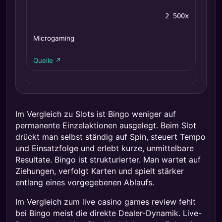
2 500x
Microgaming
Quelle ↗
Im Vergleich zu Slots ist Bingo weniger auf
permanente Einzelaktionen ausgelegt. Beim Slot
drückt man selbst ständig auf Spin, steuert Tempo
und Einsatzfolge und erlebt kurze, unmittelbare
Resultate. Bingo ist strukturierter. Man wartet auf
Ziehungen, verfolgt Karten und spielt stärker
entlang eines vorgegebenen Ablaufs.
Im Vergleich zum
live casino games review
fehlt
bei Bingo meist die direkte Dealer-Dynamik. Live-